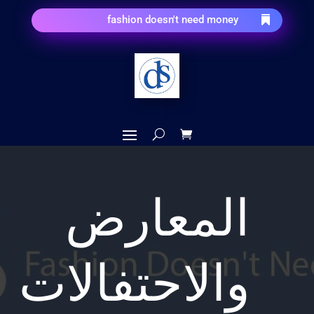
fashion doesn't need money

المعارض
والاحتفالات