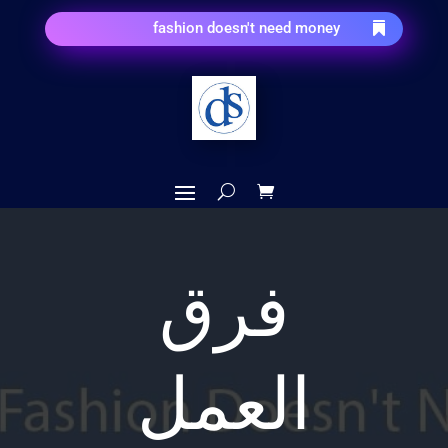
fashion doesn't need money

فرق
العمل